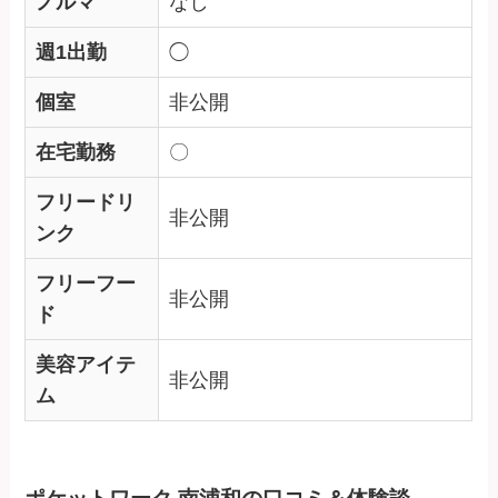
ノルマ
なし
週1出勤
◯
個室
非公開
在宅勤務
〇
フリードリ
非公開
ンク
フリーフー
非公開
ド
美容アイテ
非公開
ム